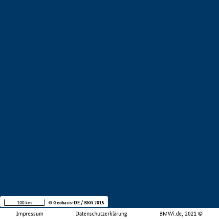
100 km
© Geobasis-DE / BKG 2015
Impressum
Datenschutzerklärung
BMWi.de, 2021 ©