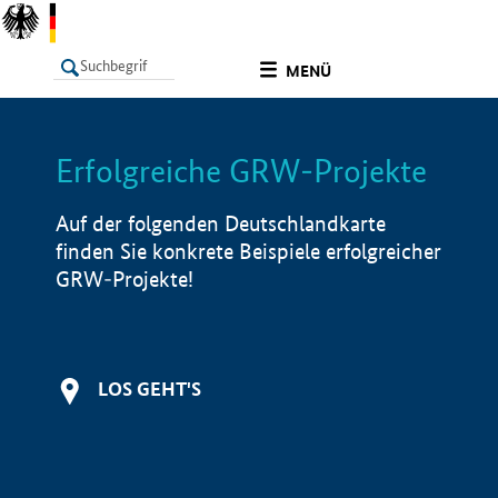
undefined
MENÜ
Erfolgreiche GRW-Projekte
LISTE
Filter
Info
Auf der folgenden Deutschlandkarte
finden Sie konkrete Beispiele erfolgreicher
GRW-Projekte!
LOS GEHT'S