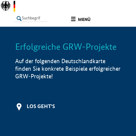
undefined
MENÜ
Erfolgreiche GRW-Projekte
LISTE
Filter
Info
Auf der folgenden Deutschlandkarte
finden Sie konkrete Beispiele erfolgreicher
GRW-Projekte!
LOS GEHT'S