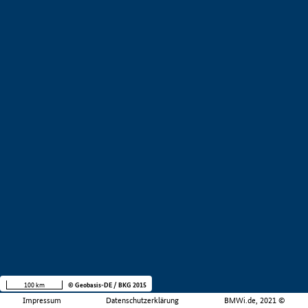
100 km
© Geobasis-DE / BKG 2015
Impressum
Datenschutzerklärung
BMWi.de, 2021 ©