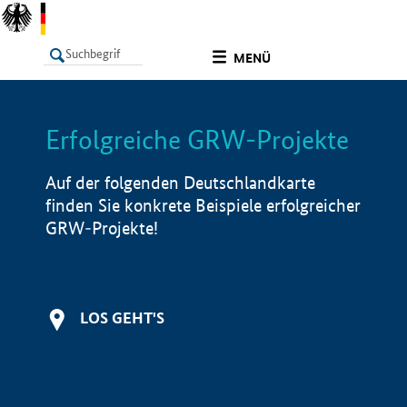
undefined
MENÜ
Erfolgreiche GRW-Projekte
LISTE
Filter
Info
Auf der folgenden Deutschlandkarte
finden Sie konkrete Beispiele erfolgreicher
GRW-Projekte!
LOS GEHT'S