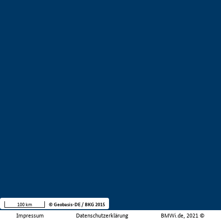
100 km
© Geobasis-DE / BKG 2015
Impressum
Datenschutzerklärung
BMWi.de, 2021 ©