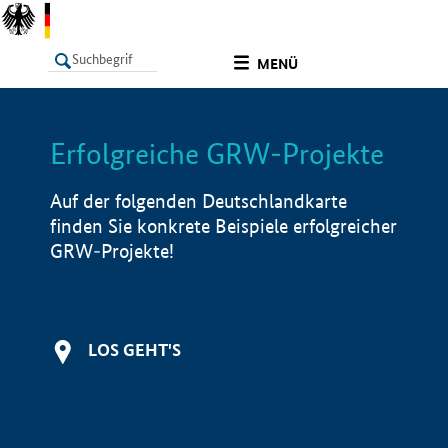
undefined
MENÜ
Erfolgreiche GRW-Projekte
LISTE
Filter
Info
Auf der folgenden Deutschlandkarte
finden Sie konkrete Beispiele erfolgreicher
GRW-Projekte!
LOS GEHT'S