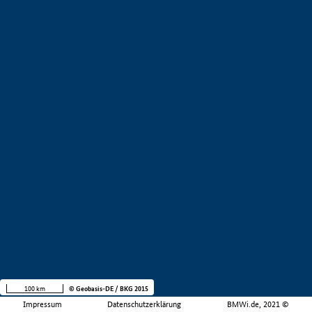
100 km
© Geobasis-DE / BKG 2015
Impressum
Datenschutzerklärung
BMWi.de, 2021 ©