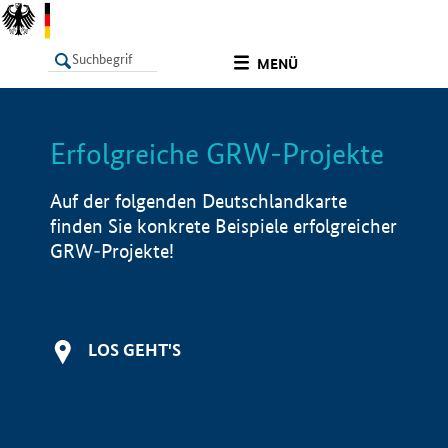
undefined
MENÜ
Erfolgreiche GRW-Projekte
LISTE
Filter
Info
Auf der folgenden Deutschlandkarte
finden Sie konkrete Beispiele erfolgreicher
GRW-Projekte!
LOS GEHT'S