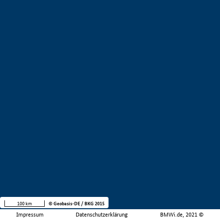
100 km
© Geobasis-DE / BKG 2015
Impressum
Datenschutzerklärung
BMWi.de, 2021 ©