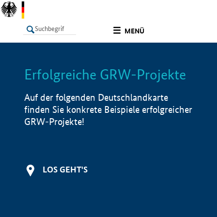
undefined
MENÜ
Erfolgreiche GRW-Projekte
LISTE
Filter
Info
Auf der folgenden Deutschlandkarte
finden Sie konkrete Beispiele erfolgreicher
GRW-Projekte!
LOS GEHT'S