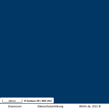
100 km
© Geobasis-DE / BKG 2015
Impressum
Datenschutzerklärung
BMWi.de, 2021 ©