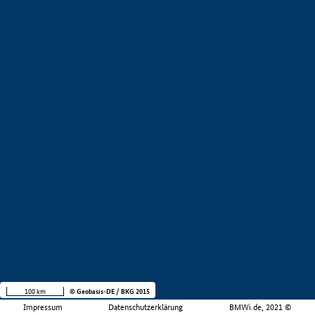
100 km
© Geobasis-DE / BKG 2015
Impressum
Datenschutzerklärung
BMWi.de, 2021 ©