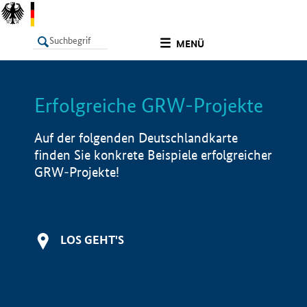
undefined
MENÜ
Erfolgreiche GRW-Projekte
LISTE
Filter
Info
Auf der folgenden Deutschlandkarte
finden Sie konkrete Beispiele erfolgreicher
GRW-Projekte!
LOS GEHT'S