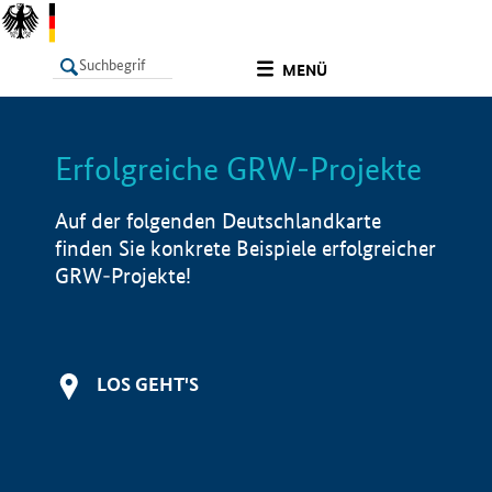
undefined
MENÜ
Erfolgreiche GRW-Projekte
LISTE
Filter
Info
Auf der folgenden Deutschlandkarte
finden Sie konkrete Beispiele erfolgreicher
GRW-Projekte!
LOS GEHT'S