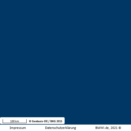
100 km
© Geobasis-DE / BKG 2015
Impressum
Datenschutzerklärung
BMWi.de, 2021 ©