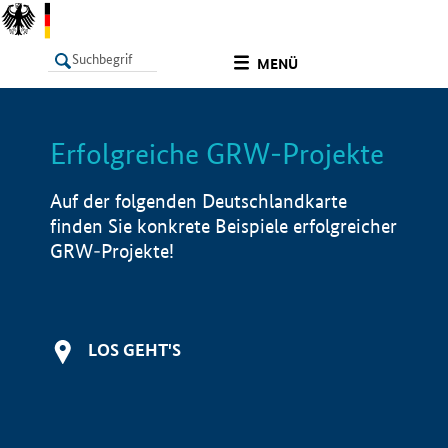
undefined
MENÜ
Erfolgreiche GRW-Projekte
LISTE
Filter
Info
Auf der folgenden Deutschlandkarte
finden Sie konkrete Beispiele erfolgreicher
GRW-Projekte!
LOS GEHT'S