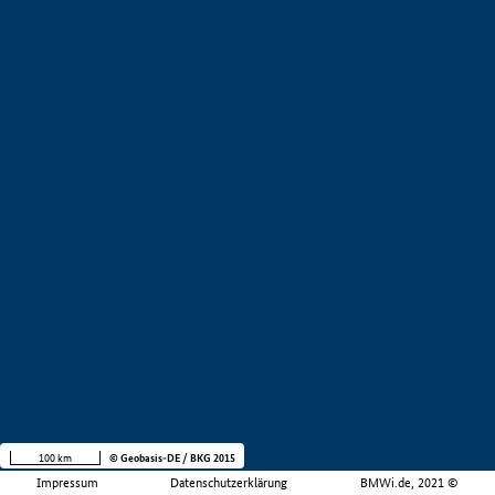
100 km
© Geobasis-DE / BKG 2015
Impressum
Datenschutzerklärung
BMWi.de, 2021 ©