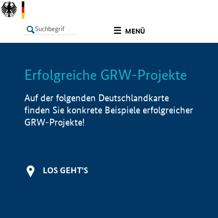
undefined
MENÜ
Erfolgreiche GRW-Projekte
LISTE
Filter
Info
Auf der folgenden Deutschlandkarte
finden Sie konkrete Beispiele erfolgreicher
GRW-Projekte!
LOS GEHT'S