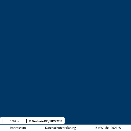
100 km
© Geobasis-DE / BKG 2015
Impressum
Datenschutzerklärung
BMWi.de, 2021 ©