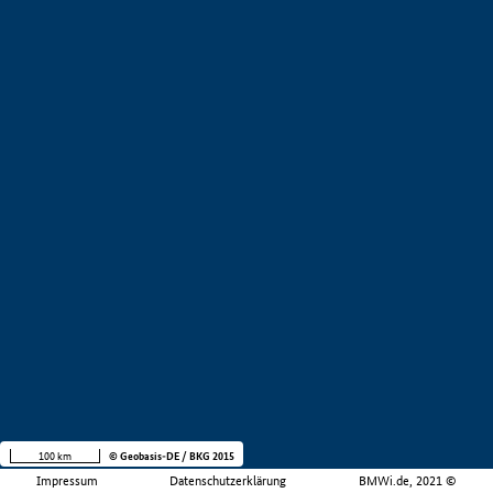
100 km
© Geobasis-DE / BKG 2015
Impressum
Datenschutzerklärung
BMWi.de, 2021 ©