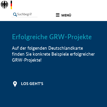
undefined
MENÜ
Erfolgreiche GRW-Projekte
LISTE
Filter
Info
Auf der folgenden Deutschlandkarte
finden Sie konkrete Beispiele erfolgreicher
GRW-Projekte!
LOS GEHT'S