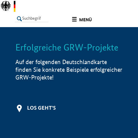
undefined
MENÜ
Erfolgreiche GRW-Projekte
LISTE
Filter
Info
Auf der folgenden Deutschlandkarte
finden Sie konkrete Beispiele erfolgreicher
GRW-Projekte!
LOS GEHT'S