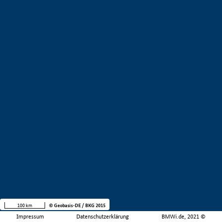
100 km
© Geobasis-DE / BKG 2015
Impressum
Datenschutzerklärung
BMWi.de, 2021 ©