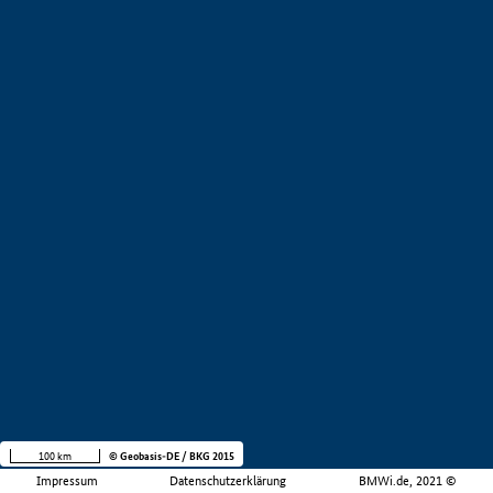
100 km
© Geobasis-DE / BKG 2015
Impressum
Datenschutzerklärung
BMWi.de, 2021 ©