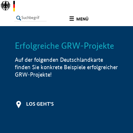
undefined
MENÜ
Erfolgreiche GRW-Projekte
LISTE
Filter
Info
Auf der folgenden Deutschlandkarte
finden Sie konkrete Beispiele erfolgreicher
GRW-Projekte!
LOS GEHT'S