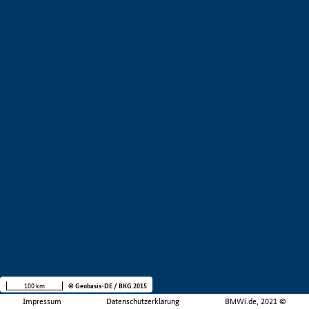
100 km
© Geobasis-DE / BKG 2015
Impressum
Datenschutzerklärung
BMWi.de, 2021 ©