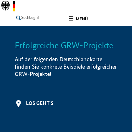
undefined
MENÜ
Erfolgreiche GRW-Projekte
LISTE
Filter
Info
Auf der folgenden Deutschlandkarte
finden Sie konkrete Beispiele erfolgreicher
GRW-Projekte!
LOS GEHT'S