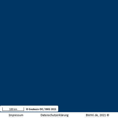
100 km
© Geobasis-DE / BKG 2015
Impressum
Datenschutzerklärung
BMWi.de, 2021 ©