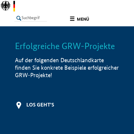
undefined
MENÜ
Erfolgreiche GRW-Projekte
LISTE
Filter
Info
Auf der folgenden Deutschlandkarte
finden Sie konkrete Beispiele erfolgreicher
GRW-Projekte!
LOS GEHT'S