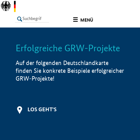
undefined
MENÜ
Erfolgreiche GRW-Projekte
LISTE
Filter
Info
Auf der folgenden Deutschlandkarte
finden Sie konkrete Beispiele erfolgreicher
GRW-Projekte!
LOS GEHT'S