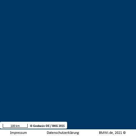
100 km
© Geobasis-DE / BKG 2015
Impressum
Datenschutzerklärung
BMWi.de, 2021 ©