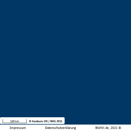
100 km
© Geobasis-DE / BKG 2015
Impressum
Datenschutzerklärung
BMWi.de, 2021 ©