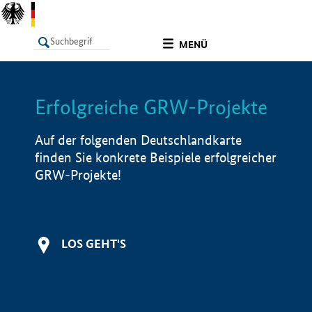
undefined
MENÜ
Erfolgreiche GRW-Projekte
LISTE
Filter
Info
Auf der folgenden Deutschlandkarte
finden Sie konkrete Beispiele erfolgreicher
GRW-Projekte!
LOS GEHT'S