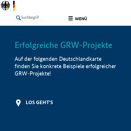
undefined
MENÜ
Erfolgreiche GRW-Projekte
LISTE
Filter
Info
Auf der folgenden Deutschlandkarte
finden Sie konkrete Beispiele erfolgreicher
GRW-Projekte!
LOS GEHT'S