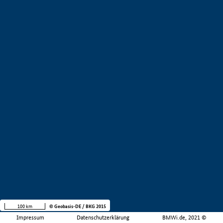
100 km
© Geobasis-DE / BKG 2015
Impressum
Datenschutzerklärung
BMWi.de, 2021 ©