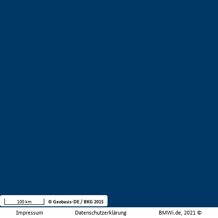
100 km
© Geobasis-DE / BKG 2015
Impressum
Datenschutzerklärung
BMWi.de, 2021 ©