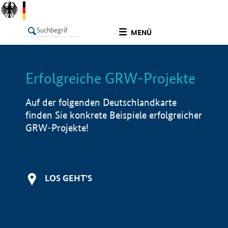
undefined
MENÜ
Erfolgreiche GRW-Projekte
LISTE
Filter
Info
Auf der folgenden Deutschlandkarte
finden Sie konkrete Beispiele erfolgreicher
GRW-Projekte!
LOS GEHT'S