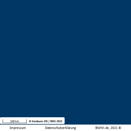
100 km
© Geobasis-DE / BKG 2015
Impressum
Datenschutzerklärung
BMWi.de, 2021 ©