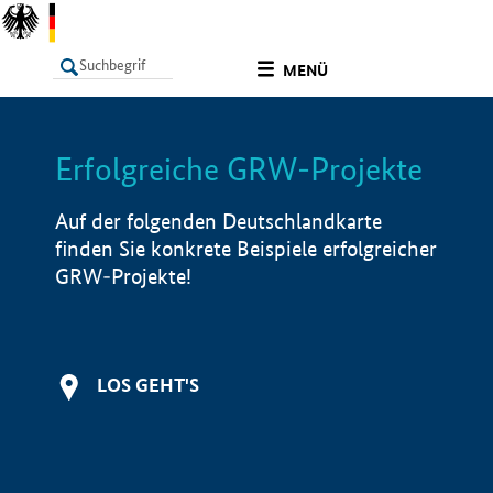
undefined
MENÜ
Erfolgreiche GRW-Projekte
LISTE
Filter
Info
Auf der folgenden Deutschlandkarte
finden Sie konkrete Beispiele erfolgreicher
GRW-Projekte!
LOS GEHT'S