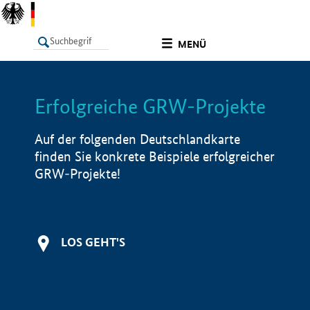
undefined
MENÜ
Erfolgreiche GRW-Projekte
LISTE
Filter
Info
Auf der folgenden Deutschlandkarte
finden Sie konkrete Beispiele erfolgreicher
GRW-Projekte!
LOS GEHT'S