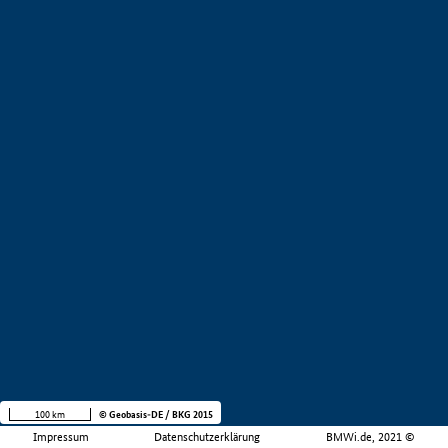
100 km
© Geobasis-DE / BKG 2015
Impressum
Datenschutzerklärung
BMWi.de, 2021 ©