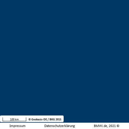
100 km
© Geobasis-DE / BKG 2015
Impressum
Datenschutzerklärung
BMWi.de, 2021 ©