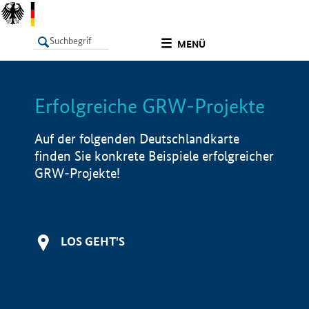
undefined
MENÜ
Erfolgreiche GRW-Projekte
LISTE
Filter
Info
Auf der folgenden Deutschlandkarte
finden Sie konkrete Beispiele erfolgreicher
GRW-Projekte!
LOS GEHT'S