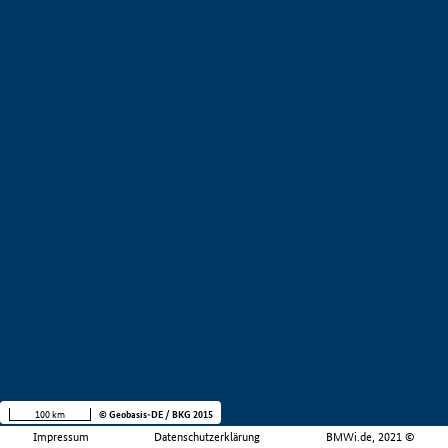
100 km
© Geobasis-DE / BKG 2015
Impressum
Datenschutzerklärung
BMWi.de, 2021 ©