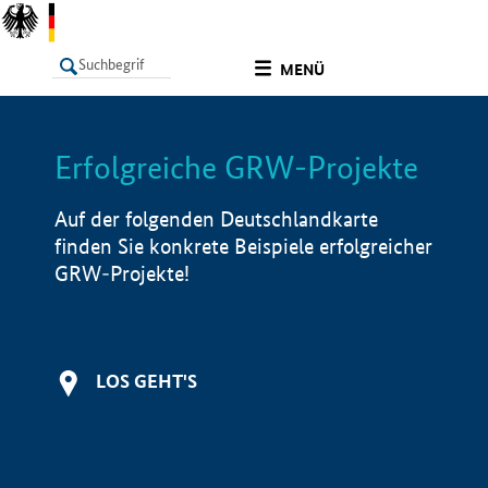
undefined
MENÜ
Erfolgreiche GRW-Projekte
LISTE
Filter
Info
Auf der folgenden Deutschlandkarte
finden Sie konkrete Beispiele erfolgreicher
GRW-Projekte!
LOS GEHT'S