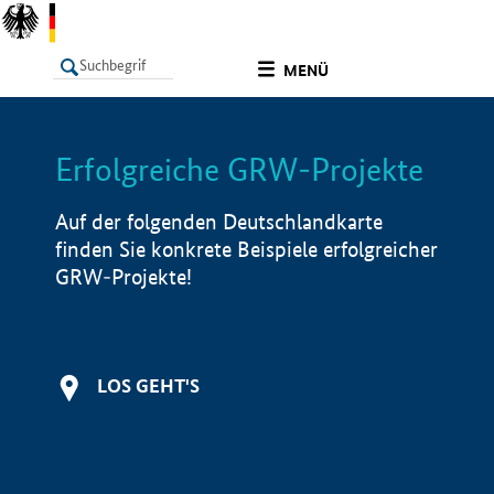
undefined
MENÜ
Erfolgreiche GRW-Projekte
LISTE
Filter
Info
Auf der folgenden Deutschlandkarte
finden Sie konkrete Beispiele erfolgreicher
GRW-Projekte!
LOS GEHT'S