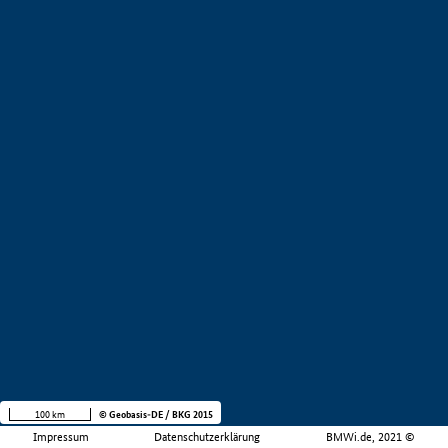
100 km
© Geobasis-DE / BKG 2015
Impressum
Datenschutzerklärung
BMWi.de, 2021 ©