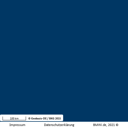
100 km
© Geobasis-DE / BKG 2015
Impressum
Datenschutzerklärung
BMWi.de, 2021 ©