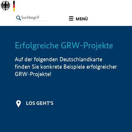
undefined
MENÜ
Erfolgreiche GRW-Projekte
LISTE
Filter
Info
Auf der folgenden Deutschlandkarte
finden Sie konkrete Beispiele erfolgreicher
GRW-Projekte!
LOS GEHT'S