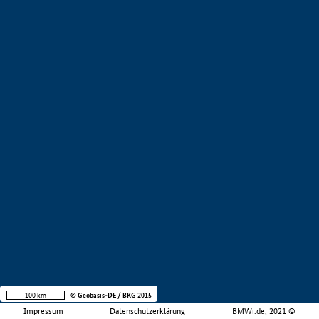
100 km
© Geobasis-DE / BKG 2015
Impressum
Datenschutzerklärung
BMWi.de, 2021 ©