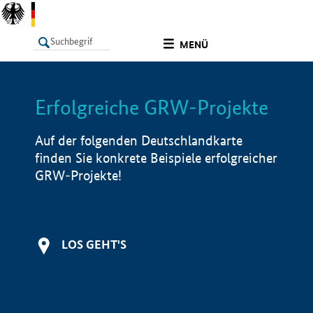
undefined
MENÜ
Erfolgreiche GRW-Projekte
LISTE
Filter
Info
Auf der folgenden Deutschlandkarte
finden Sie konkrete Beispiele erfolgreicher
GRW-Projekte!
LOS GEHT'S