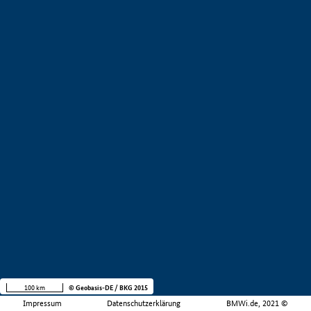
100 km
© Geobasis-DE / BKG 2015
Impressum
Datenschutzerklärung
BMWi.de, 2021 ©