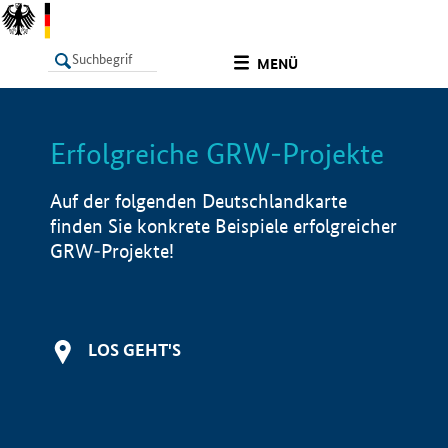
undefined
MENÜ
Erfolgreiche GRW-Projekte
LISTE
Filter
Info
Auf der folgenden Deutschlandkarte
finden Sie konkrete Beispiele erfolgreicher
GRW-Projekte!
LOS GEHT'S