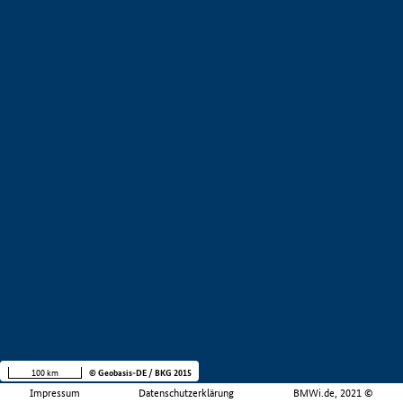
100 km
© Geobasis-DE / BKG 2015
Impressum
Datenschutzerklärung
BMWi.de, 2021 ©