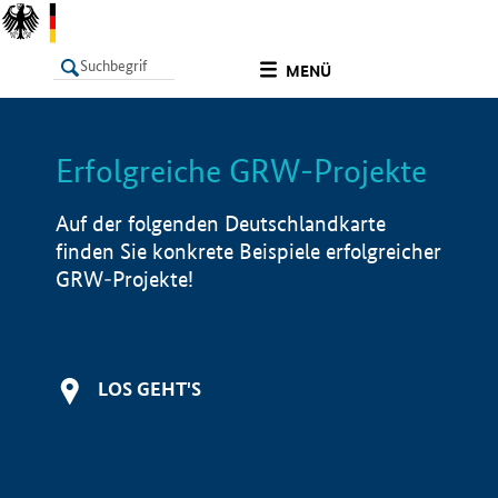
undefined
MENÜ
Erfolgreiche GRW-Projekte
LISTE
Filter
Info
Auf der folgenden Deutschlandkarte
finden Sie konkrete Beispiele erfolgreicher
GRW-Projekte!
LOS GEHT'S