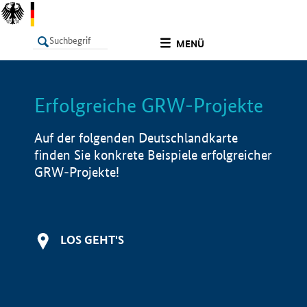
undefined
MENÜ
Erfolgreiche GRW-Projekte
LISTE
Filter
Info
Auf der folgenden Deutschlandkarte
finden Sie konkrete Beispiele erfolgreicher
GRW-Projekte!
LOS GEHT'S