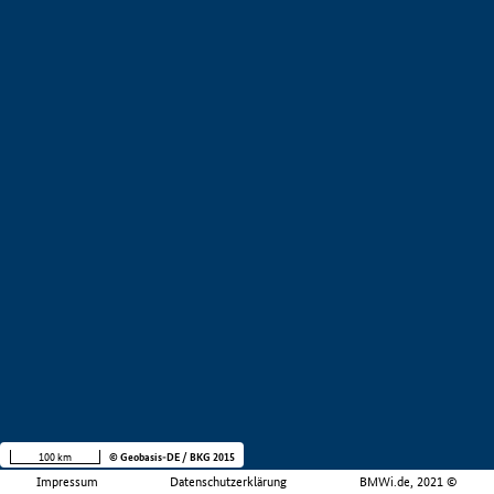
100 km
© Geobasis-DE / BKG 2015
Impressum
Datenschutzerklärung
BMWi.de, 2021 ©