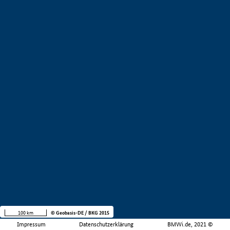
100 km
© Geobasis-DE / BKG 2015
Impressum
Datenschutzerklärung
BMWi.de, 2021 ©