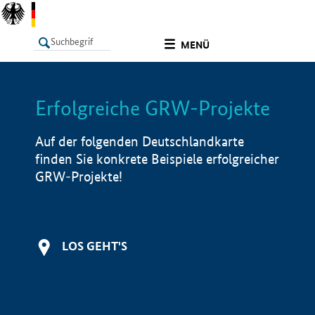
undefined
MENÜ
Erfolgreiche GRW-Projekte
LISTE
Filter
Info
Auf der folgenden Deutschlandkarte
finden Sie konkrete Beispiele erfolgreicher
GRW-Projekte!
LOS GEHT'S