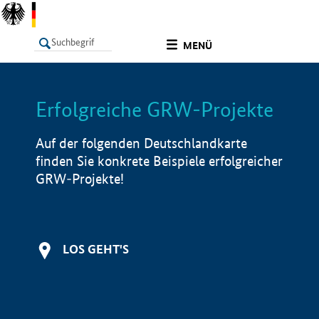
undefined
MENÜ
Erfolgreiche GRW-Projekte
LISTE
Filter
Info
Auf der folgenden Deutschlandkarte
finden Sie konkrete Beispiele erfolgreicher
GRW-Projekte!
LOS GEHT'S