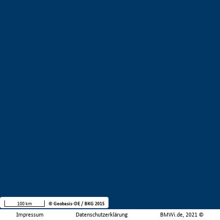
100 km
© Geobasis-DE / BKG 2015
Impressum
Datenschutzerklärung
BMWi.de, 2021 ©