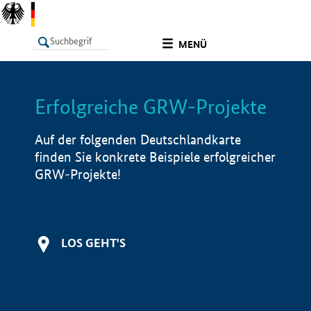
undefined
MENÜ
Erfolgreiche GRW-Projekte
LISTE
Filter
Info
Auf der folgenden Deutschlandkarte
finden Sie konkrete Beispiele erfolgreicher
GRW-Projekte!
LOS GEHT'S