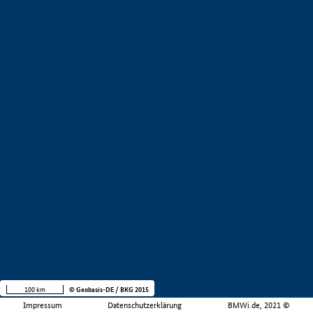
100 km
© Geobasis-DE / BKG 2015
Impressum
Datenschutzerklärung
BMWi.de, 2021 ©