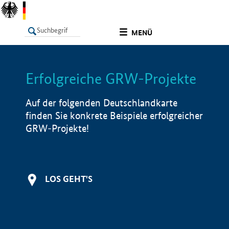
undefined
MENÜ
Erfolgreiche GRW-Projekte
LISTE
Filter
Info
Auf der folgenden Deutschlandkarte
finden Sie konkrete Beispiele erfolgreicher
GRW-Projekte!
LOS GEHT'S