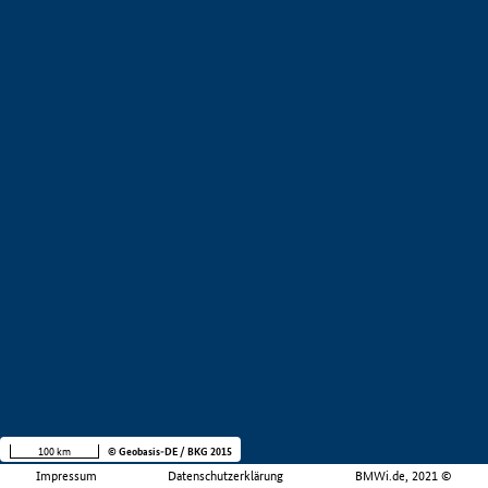
100 km
© Geobasis-DE / BKG 2015
Impressum
Datenschutzerklärung
BMWi.de, 2021 ©