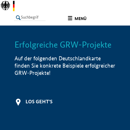
undefined
MENÜ
Erfolgreiche GRW-Projekte
LISTE
Filter
Info
Auf der folgenden Deutschlandkarte
finden Sie konkrete Beispiele erfolgreicher
GRW-Projekte!
LOS GEHT'S