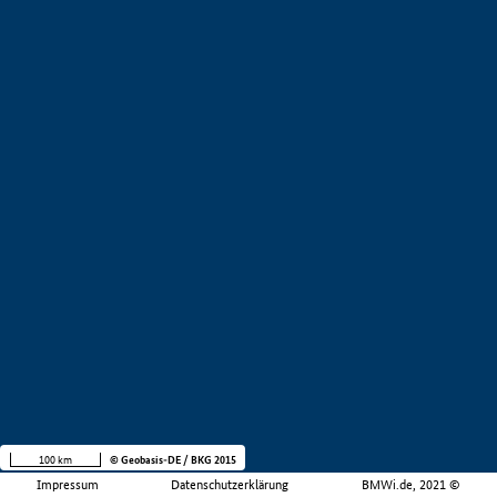
100 km
© Geobasis-DE / BKG 2015
Impressum
Datenschutzerklärung
BMWi.de, 2021 ©