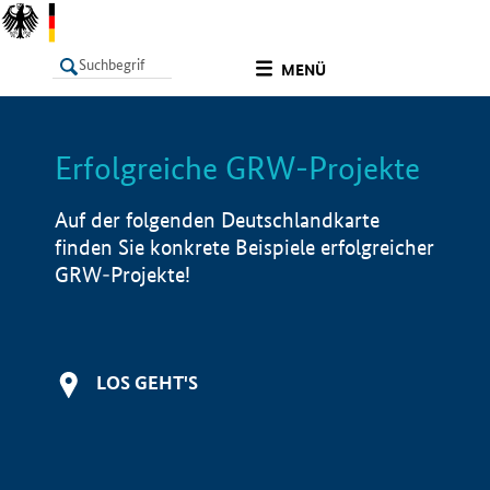
undefined
MENÜ
Erfolgreiche GRW-Projekte
LISTE
Filter
Info
Auf der folgenden Deutschlandkarte
finden Sie konkrete Beispiele erfolgreicher
GRW-Projekte!
LOS GEHT'S