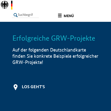
undefined
MENÜ
Erfolgreiche GRW-Projekte
LISTE
Filter
Info
Auf der folgenden Deutschlandkarte
finden Sie konkrete Beispiele erfolgreicher
GRW-Projekte!
LOS GEHT'S