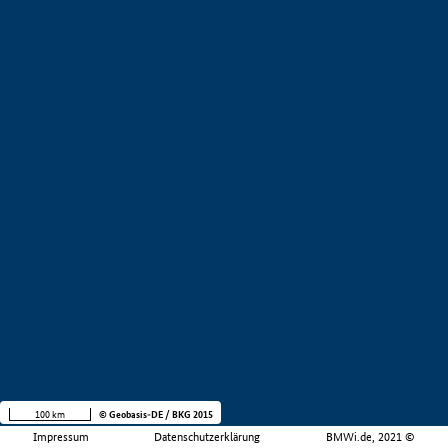
100 km
© Geobasis-DE / BKG 2015
Impressum
Datenschutzerklärung
BMWi.de, 2021 ©