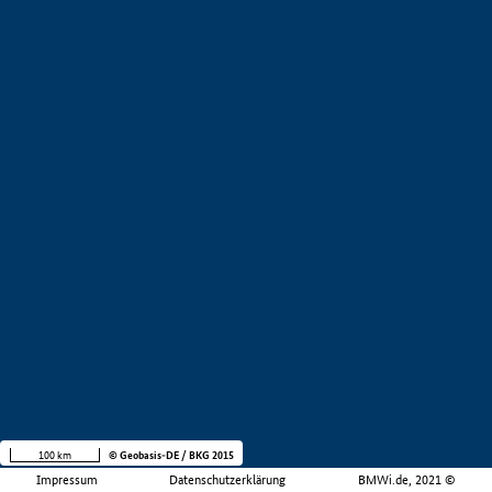
100 km
© Geobasis-DE / BKG 2015
Impressum
Datenschutzerklärung
BMWi.de, 2021 ©