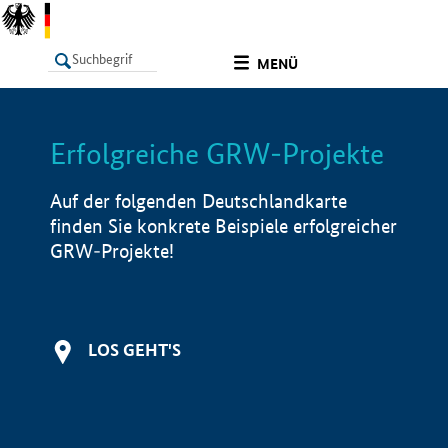
undefined
MENÜ
Erfolgreiche GRW-Projekte
LISTE
Filter
Info
Auf der folgenden Deutschlandkarte
finden Sie konkrete Beispiele erfolgreicher
GRW-Projekte!
LOS GEHT'S