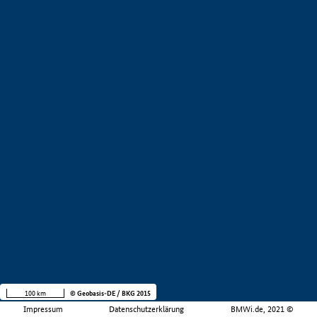
100 km
© Geobasis-DE / BKG 2015
Impressum
Datenschutzerklärung
BMWi.de, 2021 ©