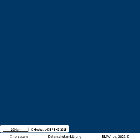
100 km
© Geobasis-DE / BKG 2015
Impressum
Datenschutzerklärung
BMWi.de, 2021 ©