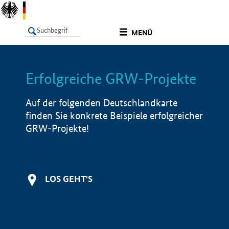
undefined
MENÜ
Erfolgreiche GRW-Projekte
LISTE
Filter
Info
Auf der folgenden Deutschlandkarte
finden Sie konkrete Beispiele erfolgreicher
GRW-Projekte!
LOS GEHT'S