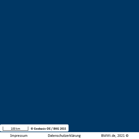
100 km
© Geobasis-DE / BKG 2015
Impressum
Datenschutzerklärung
BMWi.de, 2021 ©