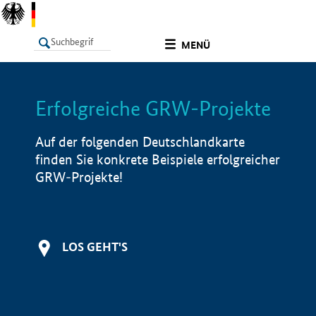
undefined
MENÜ
Erfolgreiche GRW-Projekte
LISTE
Filter
Info
Auf der folgenden Deutschlandkarte
finden Sie konkrete Beispiele erfolgreicher
GRW-Projekte!
LOS GEHT'S