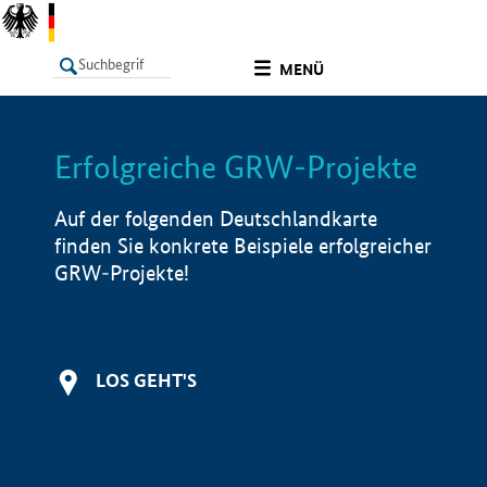
undefined
MENÜ
Erfolgreiche GRW-Projekte
LISTE
Filter
Info
Auf der folgenden Deutschlandkarte
finden Sie konkrete Beispiele erfolgreicher
GRW-Projekte!
LOS GEHT'S