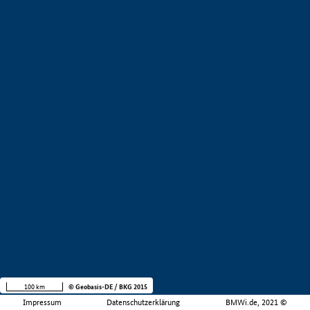
100 km
© Geobasis-DE / BKG 2015
Impressum
Datenschutzerklärung
BMWi.de, 2021 ©