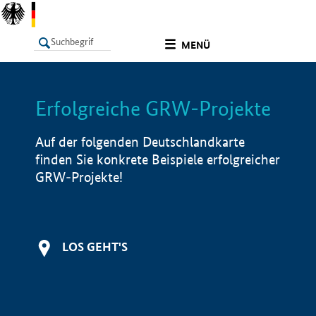
undefined
MENÜ
Erfolgreiche GRW-Projekte
LISTE
Filter
Info
Auf der folgenden Deutschlandkarte
finden Sie konkrete Beispiele erfolgreicher
GRW-Projekte!
LOS GEHT'S