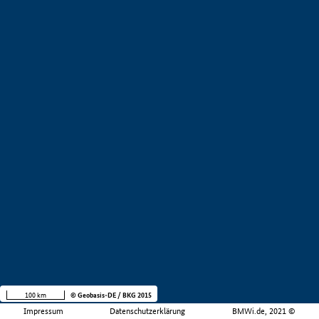
100 km
© Geobasis-DE / BKG 2015
Impressum
Datenschutzerklärung
BMWi.de, 2021 ©