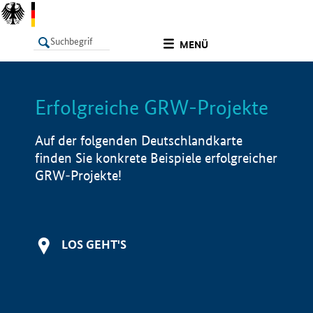
undefined
MENÜ
Erfolgreiche GRW-Projekte
LISTE
Filter
Info
Auf der folgenden Deutschlandkarte
finden Sie konkrete Beispiele erfolgreicher
GRW-Projekte!
LOS GEHT'S