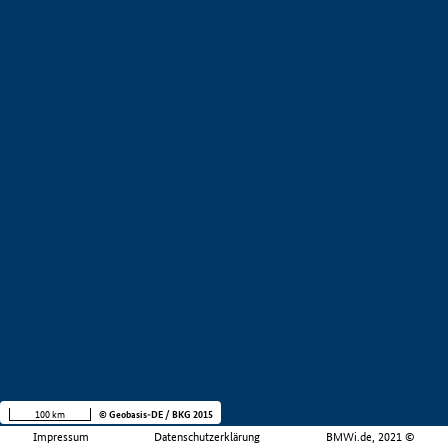
100 km
© Geobasis-DE / BKG 2015
Impressum
Datenschutzerklärung
BMWi.de, 2021 ©