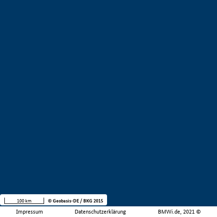
100 km
© Geobasis-DE / BKG 2015
Impressum
Datenschutzerklärung
BMWi.de, 2021 ©