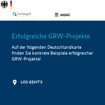
undefined
MENÜ
Erfolgreiche GRW-Projekte
LISTE
Filter
Info
Auf der folgenden Deutschlandkarte
finden Sie konkrete Beispiele erfolgreicher
GRW-Projekte!
LOS GEHT'S