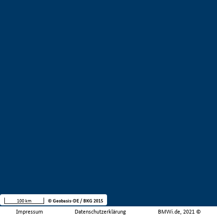
100 km
© Geobasis-DE / BKG 2015
Impressum
Datenschutzerklärung
BMWi.de, 2021 ©