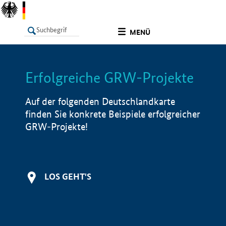
undefined
MENÜ
Erfolgreiche GRW-Projekte
LISTE
Filter
Info
Auf der folgenden Deutschlandkarte
finden Sie konkrete Beispiele erfolgreicher
GRW-Projekte!
LOS GEHT'S