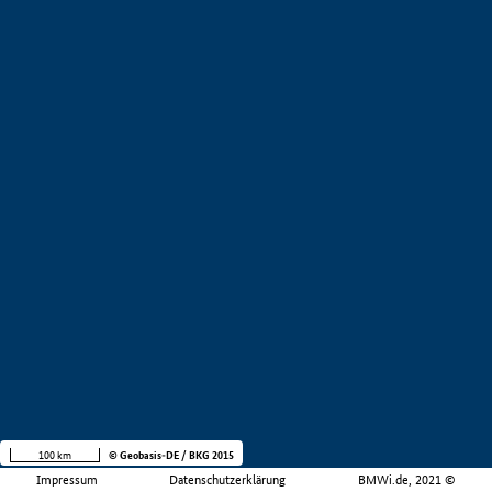
100 km
© Geobasis-DE / BKG 2015
Impressum
Datenschutzerklärung
BMWi.de, 2021 ©