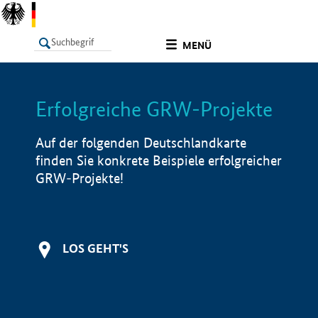
undefined
MENÜ
Erfolgreiche GRW-Projekte
LISTE
Filter
Info
Auf der folgenden Deutschlandkarte
finden Sie konkrete Beispiele erfolgreicher
GRW-Projekte!
LOS GEHT'S