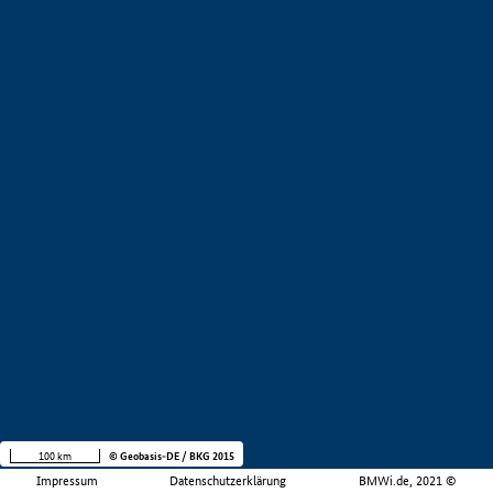
100 km
© Geobasis-DE / BKG 2015
Impressum
Datenschutzerklärung
BMWi.de, 2021 ©