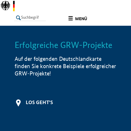
undefined
MENÜ
Erfolgreiche GRW-Projekte
LISTE
Filter
Info
Auf der folgenden Deutschlandkarte
finden Sie konkrete Beispiele erfolgreicher
GRW-Projekte!
LOS GEHT'S