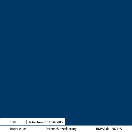
100 km
© Geobasis-DE / BKG 2015
Impressum
Datenschutzerklärung
BMWi.de, 2021 ©