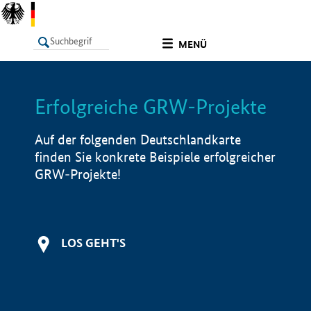
undefined
MENÜ
Erfolgreiche GRW-Projekte
LISTE
Filter
Info
Auf der folgenden Deutschlandkarte
finden Sie konkrete Beispiele erfolgreicher
GRW-Projekte!
LOS GEHT'S