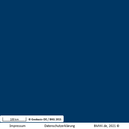
100 km
© Geobasis-DE / BKG 2015
Impressum
Datenschutzerklärung
BMWi.de, 2021 ©