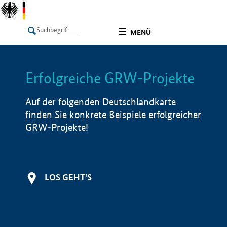
undefined
MENÜ
Erfolgreiche GRW-Projekte
LISTE
Filter
Info
Auf der folgenden Deutschlandkarte
finden Sie konkrete Beispiele erfolgreicher
GRW-Projekte!
LOS GEHT'S