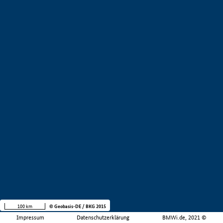
100 km
© Geobasis-DE / BKG 2015
Impressum
Datenschutzerklärung
BMWi.de, 2021 ©