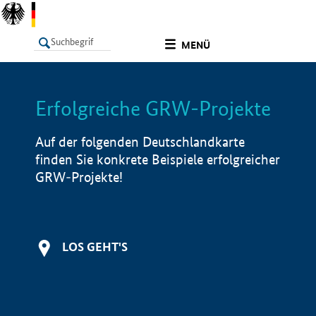
undefined
MENÜ
Erfolgreiche GRW-Projekte
LISTE
Filter
Info
Auf der folgenden Deutschlandkarte
finden Sie konkrete Beispiele erfolgreicher
GRW-Projekte!
LOS GEHT'S